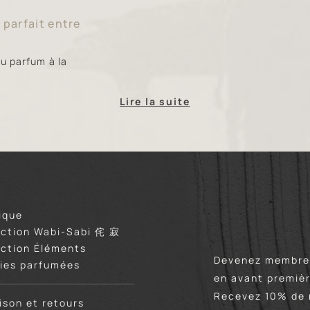
e parfait entre
u parfum à la
Lire la suite
ique
ection Wabi-Sabi 侘 寂
ection Éléments
Devenez membre 
ies parfumées
en avant premièr
Recevez 10% de 
aison et retours