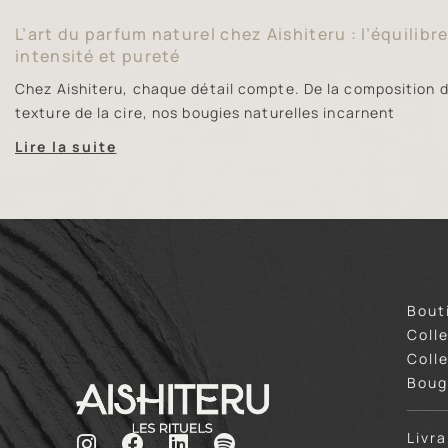
L’art du parfum naturel chez Aishiteru : l’équilibr
intensité et pureté
Chez Aishiteru, chaque détail compte. De la composition d
texture de la cire, nos bougies naturelles incarnent
Lire la suite
Bout
Coll
Coll
Boug
Livr