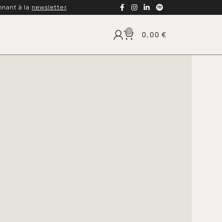
nnant à la
newsletter
0
0,00
€