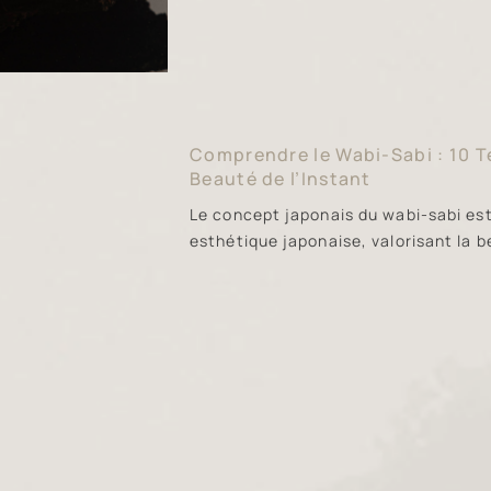
Comprendre le Wabi-Sabi : 10 T
Beauté de l’Instant
Le concept japonais du wabi-sabi es
esthétique japonaise, valorisant la b