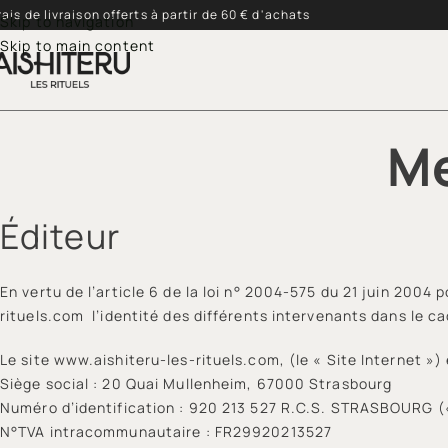
rais de livraison offerts à partir de 60 € d'achats
Skip to navigation
Skip to main content
Me
Éditeur
En vertu de l’article 6 de la loi n° 2004-575 du 21 juin 2004 
rituels.com l’identité des différents intervenants dans le cad
Le site www.aishiteru-les-rituels.com, (le « Site Internet »
Siège social : 20 Quai Mullenheim, 67000 Strasbourg
Numéro d’identification : 920 213 527 R.C.S. STRASBOURG (
N°TVA intracommunautaire : FR29920213527