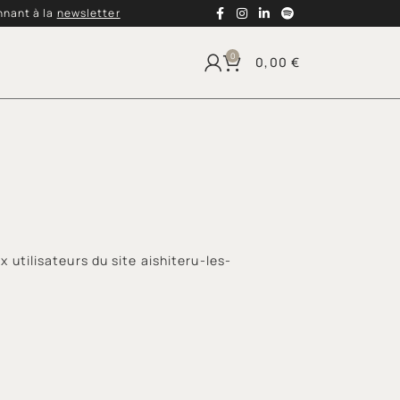
nnant à la
newsletter
0
0,00
€
x utilisateurs du site aishiteru-les-