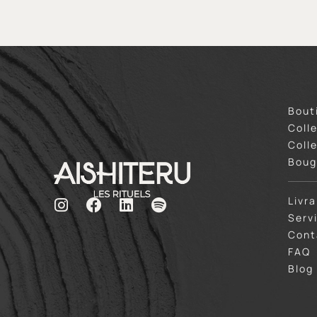
Bout
Coll
Coll
Boug
Livr
Serv
Cont
FAQ
Blog