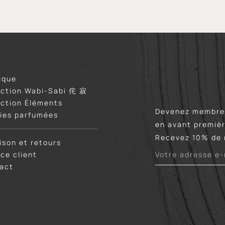
ique
ection Wabi-Sabi 侘 寂
ection Éléments
Devenez membre 
ies parfumées
en avant premièr
Recevez 10% de 
aison et retours
ice client
act